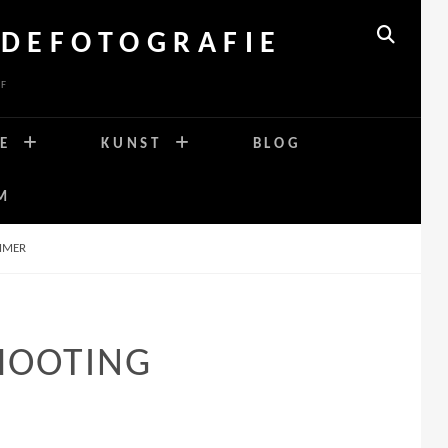
DEFOTOGRAFIE
SEARCH
RF
E
KUNST
BLOG
M
MMER
HOOTING