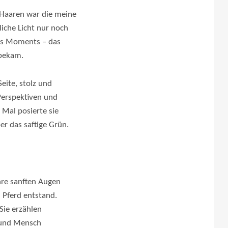
 Haaren war die meine
iche Licht nur noch
ses Moments – das
 bekam.
eite, stolz und
 Perspektiven und
Mal posierte sie
er das saftige Grün.
hre sanften Augen
 Pferd entstand.
Sie erzählen
d und Mensch