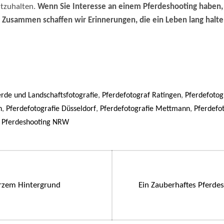
stzuhalten.
Wenn Sie Interesse an einem Pferdeshooting haben, 
 Zusammen schaffen wir Erinnerungen, die ein Leben lang halte
,
,
erde und Landschaftsfotografie
Pferdefotograf Ratingen
Pferdefotog
,
,
,
h
Pferdefotografie Düsseldorf
Pferdefotografie Mettmann
Pferdefo
,
Pferdeshooting NRW
ation
Next
rzem Hintergrund
Ein Zauberhaftes Pferd
post: