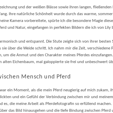
lzeichnung und der weißen Blässe sowie ihren langen, fließenden
kfang. Ihre natürliche Schönheit wurde durch das warme, sommerl
meine Kamera vorbereitete, spürte ich die besondere Magie die
rd und Natur, eingefangen in perfekten Bildern die ich von Lily
armonisch und entspannt. Die Stute zeigte sich von ihrer besten S
s sie über die Weide schritt. Ich nahm mir die Zeit, verschiedene
, um die Anmut und den Charakter meines Pferdes einzufangen. 
m alten Eichenbaum, mal galoppierte sie frei und unbeschwert üb
wischen Mensch und Pferd
ar ein Moment, als die mein Pferd neugierig auf mich zukam, i
blickten und ein Gefühl der Verbindung zwischen mir und meinem
d es, die meine Arbeit als Pferdefotografin so erfüllend machen. 
 über das Bild hinausgehen und die tiefe Bindung zwischen Pfer