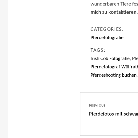
wunderbaren Tiere fe
mich zu kontaktieren.
CATEGORIES:
Pferdefotografie
TAGS:
,
Irish Cob Fotografie
Pf
Pferdefotograf Wülfrat
Pferdeshooting buchen
Beitragsnavig
PREVIOUS
Previous
Pferdefotos mit schwa
post: