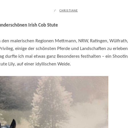
POSTED
BY
CHRISTIANE
ON
underschönen Irish Cob Stute
in den malerischen Regionen Mettmann, NRW, Ratingen, Wülfrath
Privileg, einige der schönsten Pferde und Landschaften zu erlebe
 durfte ich mal etwas ganz Besonderes festhalten – ein Shooti
ute Lily, auf einer idyllischen Weide.