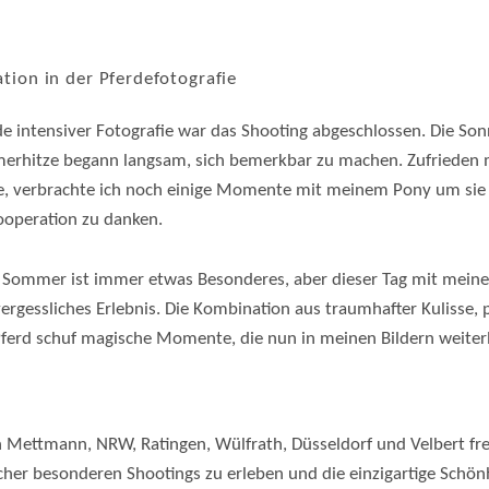
ion in der Pferdefotografie
e intensiver Fotografie war das Shooting abgeschlossen. Die S
rhitze begann langsam, sich bemerkbar zu machen. Zufrieden
te, verbrachte ich noch einige Momente mit meinem Pony um sie z
ooperation zu danken.
 Sommer ist immer etwas Besonderes, aber dieser Tag mit meiner
ergessliches Erlebnis. Die Kombination aus traumhafter Kulisse,
ferd schuf magische Momente, die nun in meinen Bildern weiter
in Mettmann, NRW, Ratingen, Wülfrath, Düsseldorf und Velbert fre
lcher besonderen Shootings zu erleben und die einzigartige Schö