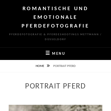
Skip
ROMANTISCHE UND
to
content
EMOTIONALE
PFERDEFOTOGRAFIE
PFERDEFOTOGRAFIE & PFERDESHOOTINGS METTMANN /
DÜSSELDORF
MENU
HOME
PORTRAIT PFERD
PORTRAIT PFERD