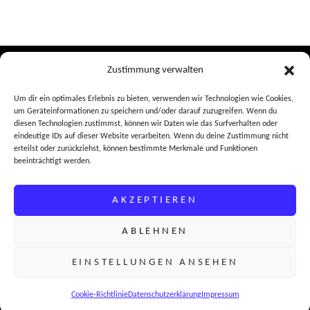
Zustimmung verwalten
Impressum
Um dir ein optimales Erlebnis zu bieten, verwenden wir Technologien wie Cookies,
Datenschutz
um Geräteinformationen zu speichern und/oder darauf zuzugreifen. Wenn du
diesen Technologien zustimmst, können wir Daten wie das Surfverhalten oder
FAQ
eindeutige IDs auf dieser Website verarbeiten. Wenn du deine Zustimmung nicht
erteilst oder zurückziehst, können bestimmte Merkmale und Funktionen
beeinträchtigt werden.
AKZEPTIEREN
ABLEHNEN
COPYRIGHT © 2026
ROMANTISCHE UND EMOTIONALE
PFERDEFOTOGRAFIE
. ALL RIGHTS RESERVED.
|
EINSTELLUNGEN ANSEHEN
FOTOGRAFIE BY
CATCH THEMES
Cookie-Richtlinie
Datenschutzerklärung
Impressum