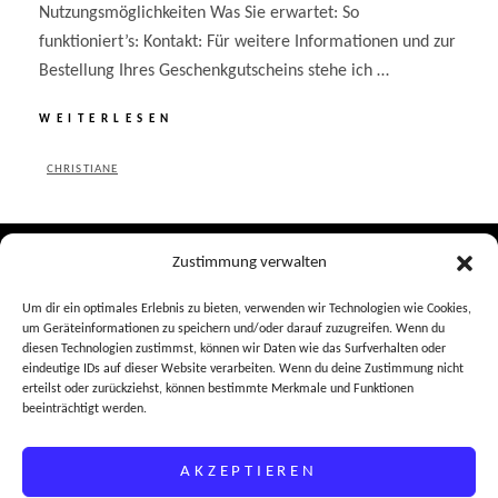
Nutzungsmöglichkeiten Was Sie erwartet: So
funktioniert’s: Kontakt: Für weitere Informationen und zur
Bestellung Ihres Geschenkgutscheins stehe ich …
GESCHENKGUTSCHEINE
WEITERLESEN
PFERDESFOTOGRAFIE
BY
CHRISTIANE
POSTED
ON
Zustimmung verwalten
Impressum
Um dir ein optimales Erlebnis zu bieten, verwenden wir Technologien wie Cookies,
um Geräteinformationen zu speichern und/oder darauf zuzugreifen. Wenn du
Datenschutz
diesen Technologien zustimmst, können wir Daten wie das Surfverhalten oder
FAQ
eindeutige IDs auf dieser Website verarbeiten. Wenn du deine Zustimmung nicht
erteilst oder zurückziehst, können bestimmte Merkmale und Funktionen
beeinträchtigt werden.
AKZEPTIEREN