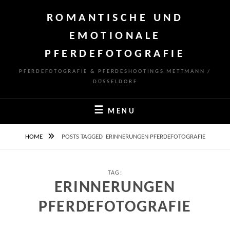
Skip
ROMANTISCHE UND
to
content
EMOTIONALE
PFERDEFOTOGRAFIE
PFERDEFOTOGRAFIE & PFERDESHOOTINGS METTMANN /
DÜSSELDORF
MENU
HOME
POSTS TAGGED
ERINNERUNGEN PFERDEFOTOGRAFIE
TAG:
ERINNERUNGEN
PFERDEFOTOGRAFIE