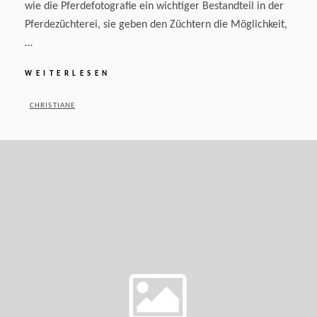
wie die Pferdefotografie ein wichtiger Bestandteil in der
Pferdezüchterei, sie geben den Züchtern die Möglichkeit,
…
FOTOS
WEITERLESEN
VON
STUTE
BY
CHRISTIANE
UND
POSTED
FOHLEN
ON