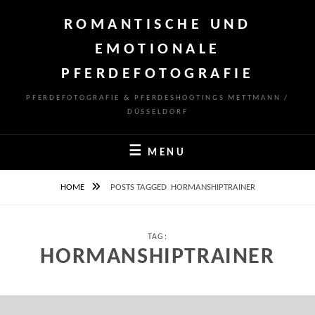
Skip
ROMANTISCHE UND
to
content
EMOTIONALE
PFERDEFOTOGRAFIE
PFERDEFOTOGRAFIE & PFERDESHOOTINGS METTMANN /
DÜSSELDORF
MENU
HOME
POSTS TAGGED
HORMANSHIPTRAINER
TAG:
HORMANSHIPTRAINER