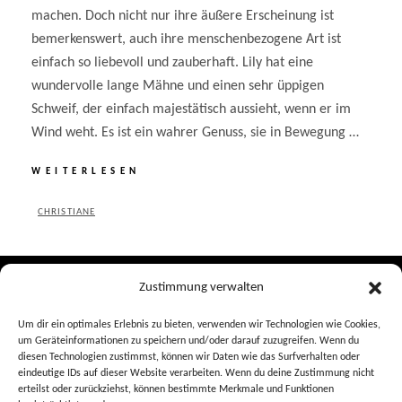
machen. Doch nicht nur ihre äußere Erscheinung ist
bemerkenswert, auch ihre menschenbezogene Art ist
einfach so liebevoll und zauberhaft. Lily hat eine
wundervolle lange Mähne und einen sehr üppigen
Schweif, der einfach majestätisch aussieht, wenn er im
Wind weht. Es ist ein wahrer Genuss, sie in Bewegung …
MEIN
WEITERLESEN
EIGENES
FOTOMODEL
BY
CHRISTIANE
POSTED
ON
Zustimmung verwalten
Impressum
Um dir ein optimales Erlebnis zu bieten, verwenden wir Technologien wie Cookies,
um Geräteinformationen zu speichern und/oder darauf zuzugreifen. Wenn du
Datenschutz
diesen Technologien zustimmst, können wir Daten wie das Surfverhalten oder
FAQ
eindeutige IDs auf dieser Website verarbeiten. Wenn du deine Zustimmung nicht
erteilst oder zurückziehst, können bestimmte Merkmale und Funktionen