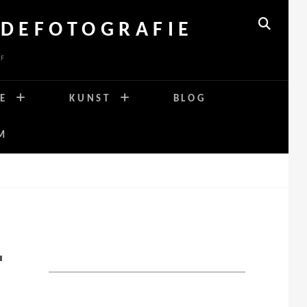
DEFOTOGRAFIE
SEARCH
RF
E
KUNST
BLOG
M
T