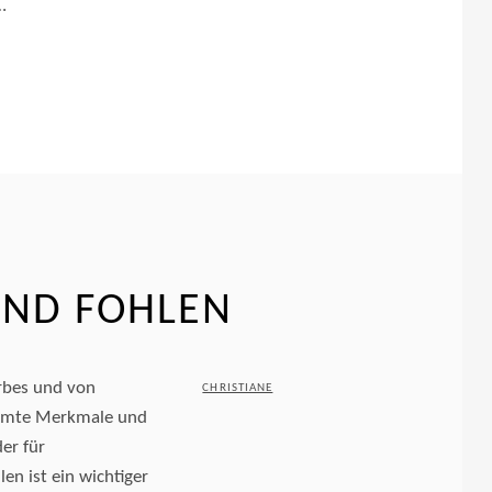
…
UND FOHLEN
rbes und von
POSTED
BY
CHRISTIANE
immte Merkmale und
ON
er für
len ist ein wichtiger