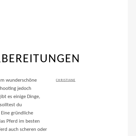
RBEREITUNGEN
, um wunderschöne
POSTED
BY
CHRISTIANE
Shooting jedoch
ON
ibt es einige Dinge,
solltest du
. Eine gründliche
das Pferd im besten
ferd auch scheren oder