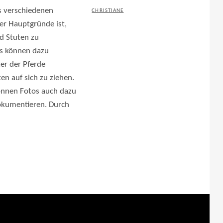
s verschiedenen
POSTED
BY
CHRISTIANE
der Hauptgründe ist,
ON
d Stuten zu
os können dazu
er der Pferde
n auf sich zu ziehen.
können Fotos auch dazu
okumentieren. Durch