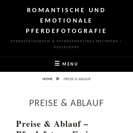
Skip
ROMANTISCHE UND
to
content
EMOTIONALE
PFERDEFOTOGRAFIE
PFERDEFOTOGRAFIE & PFERDESHOOTINGS METTMANN /
DÜSSELDORF
MENU
HOME
PREISE & ABLAUF
PREISE & ABLAUF
Preise & Ablauf –